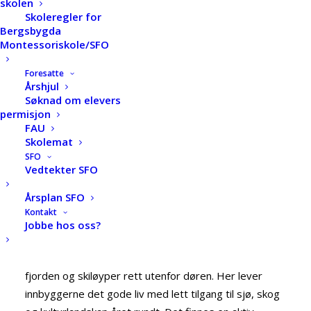
skolen
Skoleregler for
Bergsbygda
Montessoriskole/SFO
Foresatte
Årshjul
Bergsbygda
Søknad om elevers
permisjon
FAU
Skolemat
Bergsbygda er en bygd i Porsgrunn kommune som
SFO
ligger langs østsiden av Eidangerfjorden. Det bor om
Vedtekter SFO
lag 600 innbyggere i bygda. Bygda utgjør et eget
Årsplan SFO
lokalsamfunn som er naturlig geografisk adskilt fra
Kontakt
resten av kommunen. Bergsbygda ligger naturskjønt
Jobbe hos oss?
til med flotte strender, badeplasser og gode
fiskemuligheter. Om vinteren er det skøyte-is på
fjorden og skiløyper rett utenfor døren. Her lever
innbyggerne det gode liv med lett tilgang til sjø, skog