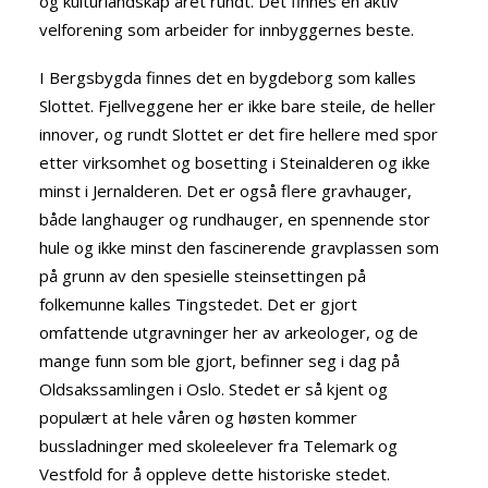
og kulturlandskap året rundt. Det finnes en aktiv
velforening som arbeider for innbyggernes beste.
I Bergsbygda finnes det en bygdeborg som kalles
Slottet. Fjellveggene her er ikke bare steile, de heller
innover, og rundt Slottet er det fire hellere med spor
etter virksomhet og bosetting i Steinalderen og ikke
minst i Jernalderen. Det er også flere gravhauger,
både langhauger og rundhauger, en spennende stor
hule og ikke minst den fascinerende gravplassen som
på grunn av den spesielle steinsettingen på
folkemunne kalles Tingstedet. Det er gjort
omfattende utgravninger her av arkeologer, og de
mange funn som ble gjort, befinner seg i dag på
Oldsakssamlingen i Oslo. Stedet er så kjent og
populært at hele våren og høsten kommer
bussladninger med skoleelever fra Telemark og
Vestfold for å oppleve dette historiske stedet.